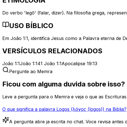
ETIMOLOGIA
Do verbo 'legō' (falar, dizer). Na filosofia grega, repres
USO BÍBLICO
Em João 1:1, identifica Jesus como a Palavra eterna de De
VERSÍCULOS RELACIONADOS
João 1:1
João 1:14
1 João 1:1
Apocalipse 19:13
Pergunte ao Memra
Ficou com alguma duvida sobre isso?
Leve a pergunta para o Memra e veja o que as Escrituras 
O que significa a palavra Logos (λόγος (logos)) na Biblia?
A pergunta abre ja escrita no chat. Voce revisa antes d