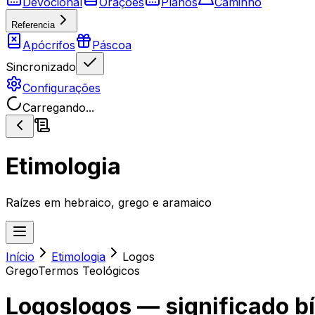
Devocional
Orações
Planos
Caminho
Referencia
Apócrifos
Páscoa
Sincronizado
Configurações
Carregando...
Etimologia
Raízes em hebraico, grego e aramaico
Início
Etimologia
Logos
Grego
Termos Teológicos
Logos
logos
— significado bí