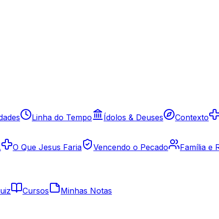
idades
Linha do Tempo
Ídolos & Deuses
Contexto
A
O Que Jesus Faria
Vencendo o Pecado
Família e
uiz
Cursos
Minhas Notas