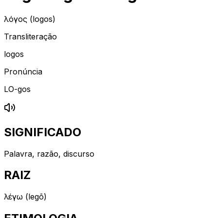
λόγος (logos)
Transliteração
logos
Pronúncia
LO-gos
SIGNIFICADO
Palavra, razão, discurso
RAIZ
λέγω (legō)