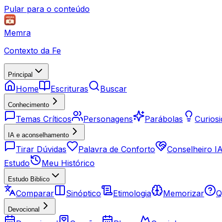
Pular para o conteúdo
Memra
Contexto da Fe
Principal
Home
Escrituras
Buscar
Conhecimento
Temas Críticos
Personagens
Parábolas
Curios
IA e aconselhamento
Tirar Dúvidas
Palavra de Conforto
Conselheiro I
Estudo
Meu Histórico
Estudo Biblico
Comparar
Sinóptico
Etimologia
Memorizar
Q
Devocional