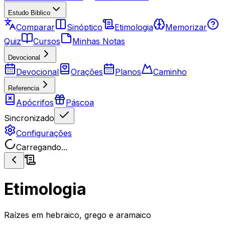
Estudo Biblico
Comparar
Sinóptico
Etimologia
Memorizar
Quiz
Cursos
Minhas Notas
Devocional
Devocional
Orações
Planos
Caminho
Referencia
Apócrifos
Páscoa
Sincronizado
Configurações
Carregando...
Etimologia
Raízes em hebraico, grego e aramaico