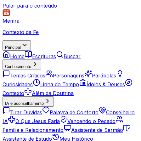
Pular para o conteúdo
Memra
Contexto da Fe
Principal
Home
Escrituras
Buscar
Conhecimento
Temas Críticos
Personagens
Parábolas
Curiosidades
Linha do Tempo
Ídolos & Deuses
Contexto
Além da Doutrina
IA e aconselhamento
Tirar Dúvidas
Palavra de Conforto
Conselheiro
IA
O Que Jesus Faria
Vencendo o Pecado
Família e Relacionamento
Assistente de Sermão
Assistente de Estudo
Meu Histórico