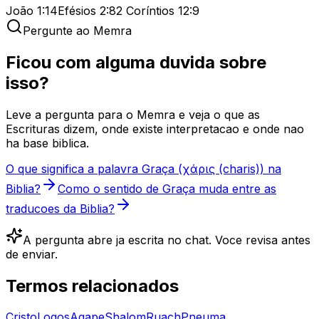
João 1:14
Efésios 2:8
2 Coríntios 12:9
Pergunte ao Memra
Ficou com alguma duvida sobre
isso?
Leve a pergunta para o Memra e veja o que as
Escrituras dizem, onde existe interpretacao e onde nao
ha base biblica.
O que significa a palavra Graça (χάρις (charis)) na
Biblia?
Como o sentido de Graça muda entre as
traducoes da Biblia?
A pergunta abre ja escrita no chat. Voce revisa antes
de enviar.
Termos relacionados
Cristo
Logos
Agape
Shalom
Ruach
Pneuma