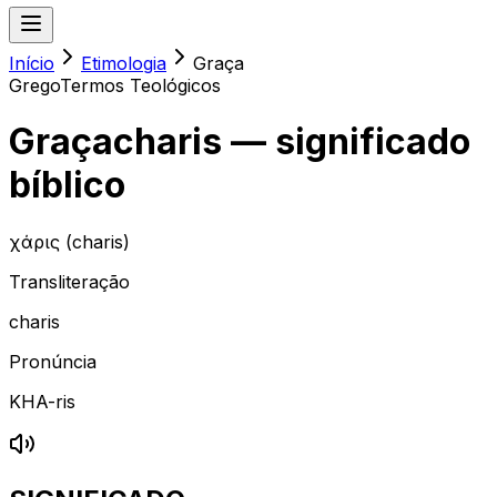
Início
Etimologia
Graça
Grego
Termos Teológicos
Graça
charis
— significado
bíblico
χάρις (charis)
Transliteração
charis
Pronúncia
KHA-ris