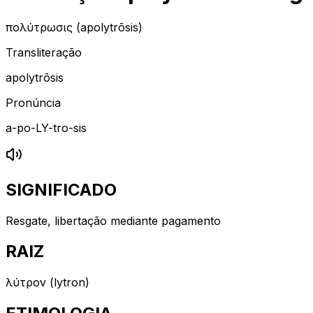
ἀπολύτρωσις (apolytrōsis)
Transliteração
apolytrōsis
Pronúncia
a-po-LY-tro-sis
SIGNIFICADO
Resgate, libertação mediante pagamento
RAIZ
λύτρον (lytron)