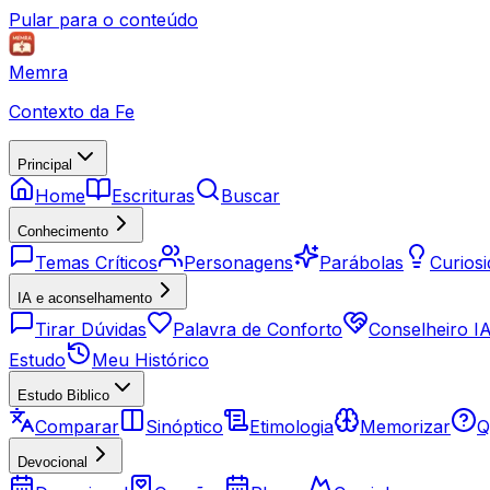
Pular para o conteúdo
Memra
Contexto da Fe
Principal
Home
Escrituras
Buscar
Conhecimento
Temas Críticos
Personagens
Parábolas
Curios
IA e aconselhamento
Tirar Dúvidas
Palavra de Conforto
Conselheiro I
Estudo
Meu Histórico
Estudo Biblico
Comparar
Sinóptico
Etimologia
Memorizar
Q
Devocional