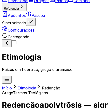
Devocional
Orações
Planos
Caminho
Referencia
Apócrifos
Páscoa
Sincronizado
Configurações
Carregando...
Etimologia
Raízes em hebraico, grego e aramaico
Início
Etimologia
Redenção
Grego
Termos Teológicos
Redenção
apolytrōsis
— sign