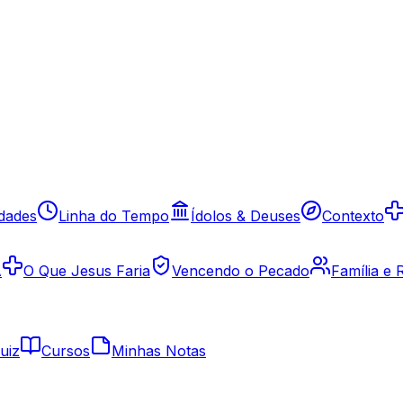
idades
Linha do Tempo
Ídolos & Deuses
Contexto
A
O Que Jesus Faria
Vencendo o Pecado
Família e
uiz
Cursos
Minhas Notas