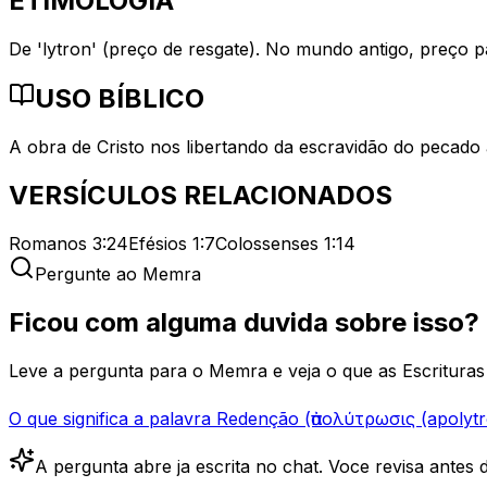
ETIMOLOGIA
De 'lytron' (preço de resgate). No mundo antigo, preço 
USO BÍBLICO
A obra de Cristo nos libertando da escravidão do pecado a
VERSÍCULOS RELACIONADOS
Romanos 3:24
Efésios 1:7
Colossenses 1:14
Pergunte ao Memra
Ficou com alguma duvida sobre isso?
Leve a pergunta para o Memra e veja o que as Escrituras 
O que significa a palavra Redenção (ἀπολύτρωσις (apolytrō
A pergunta abre ja escrita no chat. Voce revisa antes d