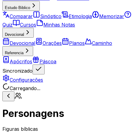
Estudo Biblico
Comparar
Sinóptico
Etimologia
Memorizar
Quiz
Cursos
Minhas Notas
Devocional
Devocional
Orações
Planos
Caminho
Referencia
Apócrifos
Páscoa
Sincronizado
Configurações
Carregando...
Personagens
Figuras bíblicas