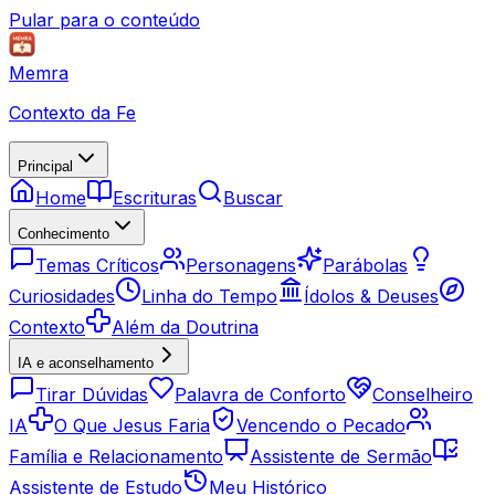
Pular para o conteúdo
Memra
Contexto da Fe
Principal
Home
Escrituras
Buscar
Conhecimento
Temas Críticos
Personagens
Parábolas
Curiosidades
Linha do Tempo
Ídolos & Deuses
Contexto
Além da Doutrina
IA e aconselhamento
Tirar Dúvidas
Palavra de Conforto
Conselheiro
IA
O Que Jesus Faria
Vencendo o Pecado
Família e Relacionamento
Assistente de Sermão
Assistente de Estudo
Meu Histórico