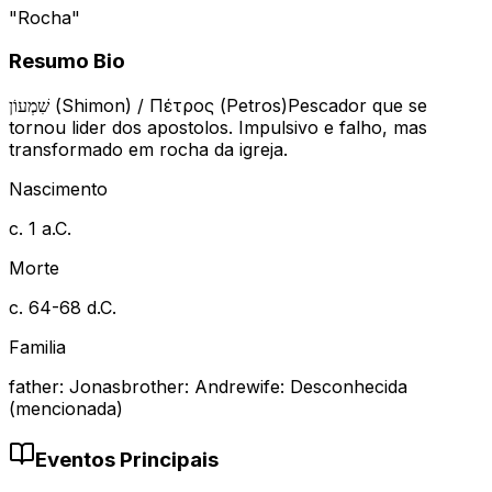
"
Rocha
"
Resumo Bio
שִׁמְעוֹן (Shimon) / Πέτρος (Petros)
Pescador que se
tornou lider dos apostolos. Impulsivo e falho, mas
transformado em rocha da igreja.
Nascimento
c. 1 a.C.
Morte
c. 64-68 d.C.
Familia
father
:
Jonas
brother
:
Andre
wife
:
Desconhecida
(mencionada)
Eventos Principais