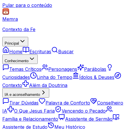
Pular para o conteúdo
Memra
Contexto da Fe
Principal
Home
Escrituras
Buscar
Conhecimento
Temas Críticos
Personagens
Parábolas
Curiosidades
Linha do Tempo
Ídolos & Deuses
Contexto
Além da Doutrina
IA e aconselhamento
Tirar Dúvidas
Palavra de Conforto
Conselheiro
IA
O Que Jesus Faria
Vencendo o Pecado
Família e Relacionamento
Assistente de Sermão
Assistente de Estudo
Meu Histórico