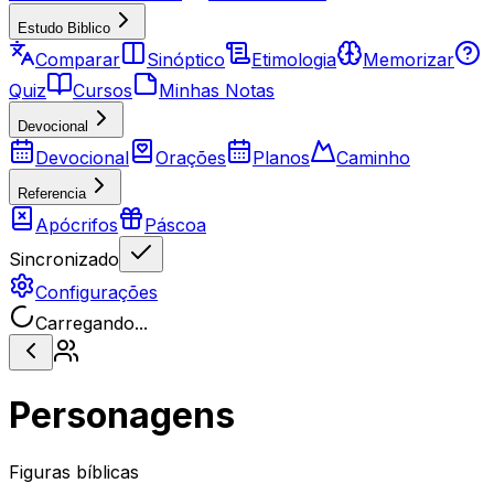
Estudo Biblico
Comparar
Sinóptico
Etimologia
Memorizar
Quiz
Cursos
Minhas Notas
Devocional
Devocional
Orações
Planos
Caminho
Referencia
Apócrifos
Páscoa
Sincronizado
Configurações
Carregando...
Personagens
Figuras bíblicas