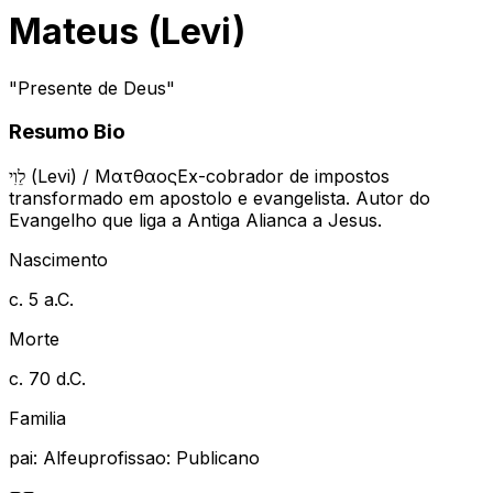
Mateus (Levi)
"
Presente de Deus
"
Resumo Bio
לֵוִי (Levi) / Ματθαῖος
Ex-cobrador de impostos
transformado em apostolo e evangelista. Autor do
Evangelho que liga a Antiga Alianca a Jesus.
Nascimento
c. 5 a.C.
Morte
c. 70 d.C.
Familia
pai
:
Alfeu
profissao
:
Publicano