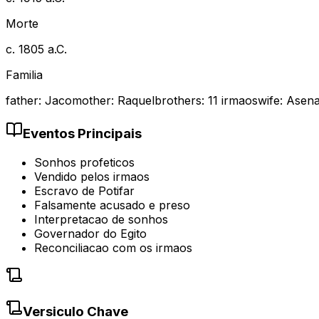
Morte
c. 1805 a.C.
Familia
father
:
Jaco
mother
:
Raquel
brothers
:
11 irmaos
wife
:
Asena
Eventos Principais
Sonhos profeticos
Vendido pelos irmaos
Escravo de Potifar
Falsamente acusado e preso
Interpretacao de sonhos
Governador do Egito
Reconciliacao com os irmaos
Versiculo Chave