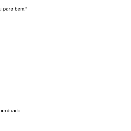
u para bem.
"
 perdoado