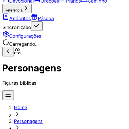
Devocional
Orações
Planos
Caminho
Referencia
Apócrifos
Páscoa
Sincronizado
Configurações
Carregando...
Personagens
Figuras bíblicas
Home
Personagens