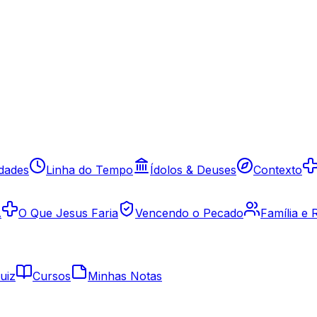
idades
Linha do Tempo
Ídolos & Deuses
Contexto
A
O Que Jesus Faria
Vencendo o Pecado
Família e
uiz
Cursos
Minhas Notas