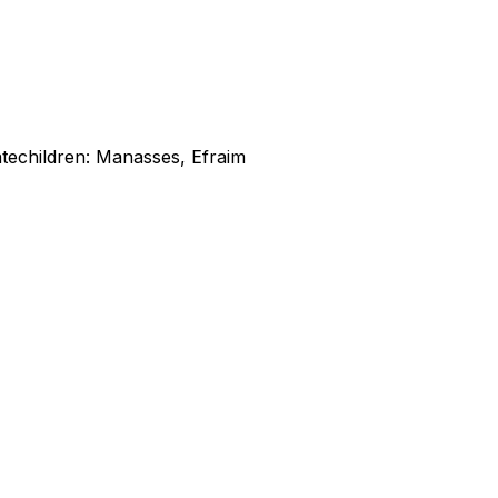
te
children
:
Manasses, Efraim