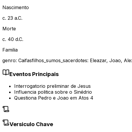
Nascimento
c. 23 a.C.
Morte
c. 40 d.C.
Familia
genro
:
Caifas
filhos_sumos_sacerdotes
:
Eleazar, Joao, Ale
Eventos Principais
Interrogatorio preliminar de Jesus
Influencia politica sobre o Sinédrio
Questiona Pedro e Joao em Atos 4
Versiculo Chave