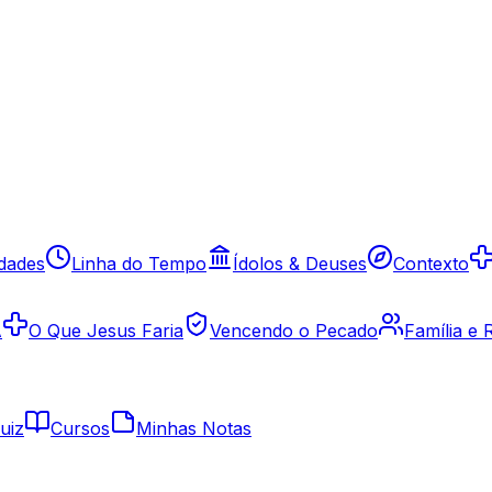
idades
Linha do Tempo
Ídolos & Deuses
Contexto
A
O Que Jesus Faria
Vencendo o Pecado
Família e
uiz
Cursos
Minhas Notas