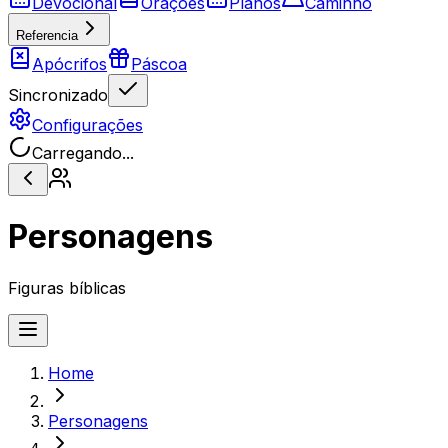
Devocional
Orações
Planos
Caminho
Referencia
Apócrifos
Páscoa
Sincronizado
Configurações
Carregando...
Personagens
Figuras bíblicas
Home
Personagens