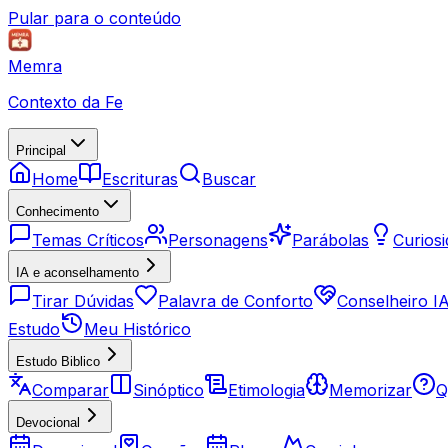
Pular para o conteúdo
Memra
Contexto da Fe
Principal
Home
Escrituras
Buscar
Conhecimento
Temas Críticos
Personagens
Parábolas
Curios
IA e aconselhamento
Tirar Dúvidas
Palavra de Conforto
Conselheiro I
Estudo
Meu Histórico
Estudo Biblico
Comparar
Sinóptico
Etimologia
Memorizar
Q
Devocional