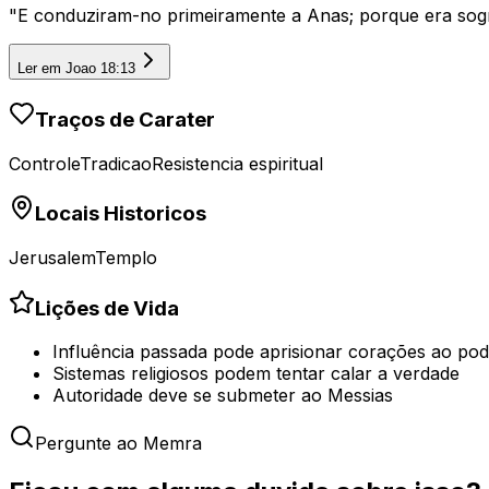
"
E conduziram-no primeiramente a Anas; porque era sogr
Ler em
Joao 18:13
Traços de Carater
Controle
Tradicao
Resistencia espiritual
Locais Historicos
Jerusalem
Templo
Lições de Vida
Influência passada pode aprisionar corações ao pod
Sistemas religiosos podem tentar calar a verdade
Autoridade deve se submeter ao Messias
Pergunte ao Memra